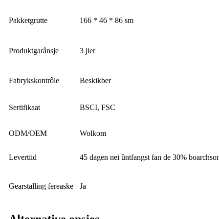
Pakketgrutte
166 * 46 * 86 sm
Produktgarânsje
3 jier
Fabrykskontrôle
Beskikber
Sertifikaat
BSCI, FSC
ODM/OEM
Wolkom
Levertiid
45 dagen nei ûntfangst fan de 30% boarchso
Gearstalling fereaske
Ja
Alternative opsjes