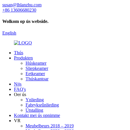
susan@lhlanzhu.com
+86 13606680230
Wolkom op ús webside.
English
Thús
Produkten
Húskeamer
Sliepkeamer
Eetkeamer
Thúskantoar
Nijs
FAQ's
Oer ús
Ynlieding
Fabryksrûnlieding
Útstalling
Kontakt mei ús opnimme
VR
Meubelbeurs 2018 – 2019