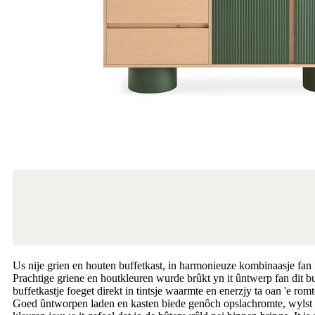
Us nije grien en houten buffetkast, in harmonieuze kombinaasje fan 
Prachtige griene en houtkleuren wurde brûkt yn it ûntwerp fan dit buf
buffetkastje foeget direkt in tintsje waarmte en enerzjy ta oan 'e romt
Goed ûntworpen laden en kasten biede genôch opslachromte, wylst se