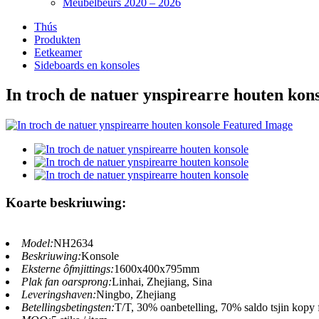
Meubelbeurs 2020 – 2026
Thús
Produkten
Eetkeamer
Sideboards en konsoles
In troch de natuer ynspirearre houten kon
Koarte beskriuwing:
Model:
NH2634
Beskriuwing:
Konsole
Eksterne ôfmjittings:
1600x400x795mm
Plak fan oarsprong:
Linhai, Zhejiang, Sina
Leveringshaven:
Ningbo, Zhejiang
Betellingsbetingsten:
T/T, 30% oanbetelling, 70% saldo tsjin kopy