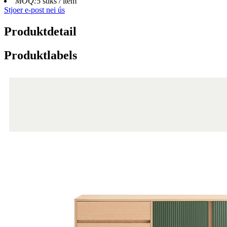
MOQ:
5 stiks / item
Stjoer e-post nei ús
Produktdetail
Produktlabels