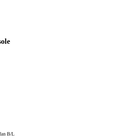
sole
 fan B/L