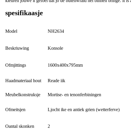
kleuren jouwe it gefoel dat jo de bûtenwrâld nei binnen bringe. It is 
spesifikaasje
Model
NH2634
Beskriuwing
Konsole
Ofmjittings
1600x400x795mm
Haadmateriaal hout
Reade iik
Meubelkonstruksje
Mortise- en tenonferbiningen
Ofmeitsjen
Ljocht ike en antiek grien (wetterferve)
Oantal skonken
2