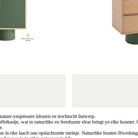
natuer-ynspirearre kleuren en trochtocht ûntwerp.
fetkastje, wat in natuerlike en freedsume sfear bringt yn elke keamer. O
e.
 in rike laach oan opslachromte meitsje. Natuerlike houten ôfwerking