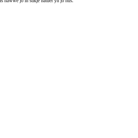
as hawwe jo in stikje natuer yn jo hûs.