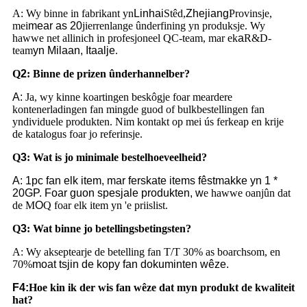
A: Wy binne in fabrikant yn
Linhai
Stêd,
Zhejiang
Provinsje,
mei
mear as 20
jierrenlange ûnderfining yn produksje. Wy
hawwe net allinich in profesjoneel QC-team, mar ek
a
R&D-
team
yn Milaan, Itaalje
.
Q
2
:
Binne de prizen ûnderhannelber?
A:
Ja, wy kinne koartingen beskôgje foar meardere
kontenerladingen fan mingde guod of bulkbestellingen fan
yndividuele produkten. Nim kontakt op mei ús ferkeap en krije
de katalogus foar jo referinsje.
Q
3
: Wat is jo minimale bestelhoeveelheid?
A: 1pc fan elk item, mar ferskate items fêstmakke yn 1 *
20GP. Foar guon spesjale produkten, w
e hawwe oanjûn dat
de M
O
Q foar elk item yn 'e priislist.
Q
3
: Wat binne jo betellingsbetingsten?
A: Wy akseptearje de betelling fan T/T 30% as boarchsom, en
70%
moat tsjin de kopy fan dokuminten wêze.
F4:
Hoe kin ik der wis fan wêze dat myn produkt de kwaliteit
hat?