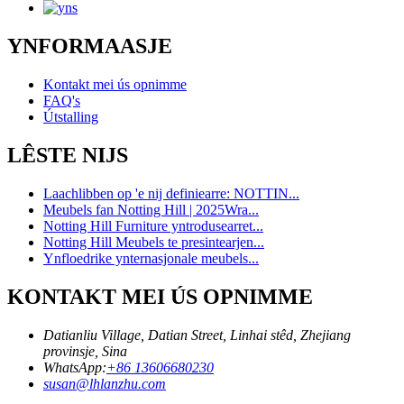
YNFORMAASJE
Kontakt mei ús opnimme
FAQ's
Útstalling
LÊSTE NIJS
Laachlibben op 'e nij definiearre: NOTTIN...
Meubels fan Notting Hill | 2025Wra...
Notting Hill Furniture yntrodusearret...
Notting Hill Meubels te presintearjen...
Ynfloedrike ynternasjonale meubels...
KONTAKT MEI ÚS OPNIMME
Datianliu Village, Datian Street, Linhai stêd, Zhejiang
provinsje, Sina
WhatsApp:
+86 13606680230
susan@lhlanzhu.com