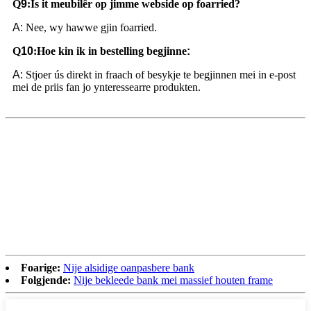
Q
9
:
Is it meubilêr op jimme webside op foarried?
A:
Nee, wy hawwe gjin foarried.
Q
10
:
Hoe kin ik in bestelling begjinne
:
A:
Stjoer ús direkt in fraach of besykje te begjinnen mei in e-post
mei de priis fan jo ynteressearre produkten.
Foarige:
Nije alsidige oanpasbere bank
Folgjende:
Nije bekleede bank mei massief houten frame