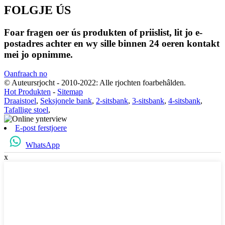
FOLGJE ÚS
Foar fragen oer ús produkten of priislist, lit jo e-
postadres achter en wy sille binnen 24 oeren kontakt
mei jo opnimme.
Oanfraach no
© Auteursrjocht - 2010-2022: Alle rjochten foarbehâlden.
Hot Produkten
-
Sitemap
Draaistoel
,
Seksjonele bank
,
2-sitsbank
,
3-sitsbank
,
4-sitsbank
,
Tafallige stoel
,
E-post ferstjoere
WhatsApp
x