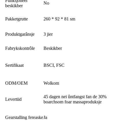
Funksjoneel
No
beskikber
Pakketgrutte
260 * 92 * 81 sm
Produktgarânsje
3 jier
Fabrykskontrôle
Beskikber
Sertifikaat
BSCI, FSC
ODM/OEM
Wolkom
45 dagen nei ûntfangst fan de 30%
Levertiid
boarchsom foar massaproduksje
Gearstalling fereaske
Ja