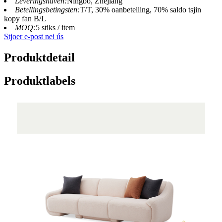
Leveringshaven:
Ningbo, Zhejiang
Betellingsbetingsten:
T/T, 30% oanbetelling, 70% saldo tsjin
kopy fan B/L
MOQ:
5 stiks / item
Stjoer e-post nei ús
Produktdetail
Produktlabels