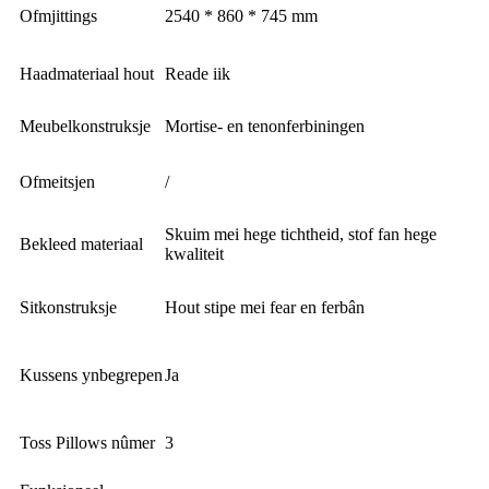
Ofmjittings
2540 * 860 * 745 mm
Haadmateriaal hout
Reade iik
Meubelkonstruksje
Mortise- en tenonferbiningen
Ofmeitsjen
/
Skuim mei hege tichtheid, stof fan hege
Bekleed materiaal
kwaliteit
Sitkonstruksje
Hout stipe mei fear en ferbân
Kussens ynbegrepen
Ja
Toss Pillows nûmer
3