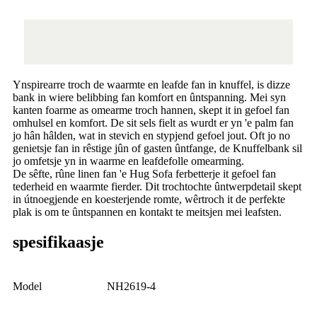
Ynspirearre troch de waarmte en leafde fan in knuffel, is dizze
bank in wiere belibbing fan komfort en ûntspanning. Mei syn
kanten foarme as omearme troch hannen, skept it in gefoel fan
omhulsel en komfort. De sit sels fielt as wurdt er yn 'e palm fan
jo hân hâlden, wat in stevich en stypjend gefoel jout. Oft jo no
genietsje fan in rêstige jûn of gasten ûntfange, de Knuffelbank sil
jo omfetsje yn in waarme en leafdefolle omearming.
De sêfte, rûne linen fan 'e Hug Sofa ferbetterje it gefoel fan
tederheid en waarmte fierder. Dit trochtochte ûntwerpdetail skept
in útnoegjende en koesterjende romte, wêrtroch it de perfekte
plak is om te ûntspannen en kontakt te meitsjen mei leafsten.
spesifikaasje
Model
NH2619-4