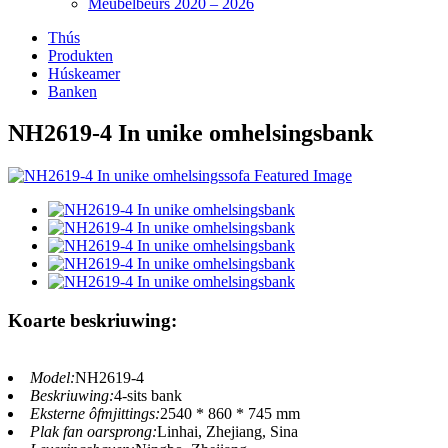
Meubelbeurs 2020 – 2026
Thús
Produkten
Húskeamer
Banken
NH2619-4 In unike omhelsingsbank
Koarte beskriuwing:
Model:
NH2619-4
Beskriuwing:
4-sits bank
Eksterne ôfmjittings:
2540 * 860 * 745 mm
Plak fan oarsprong:
Linhai, Zhejiang, Sina