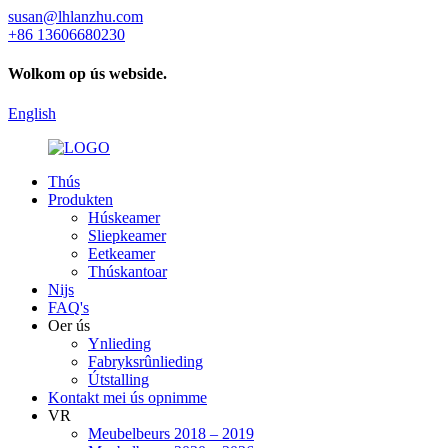
susan@lhlanzhu.com
+86 13606680230
Wolkom op ús webside.
English
Thús
Produkten
Húskeamer
Sliepkeamer
Eetkeamer
Thúskantoar
Nijs
FAQ's
Oer ús
Ynlieding
Fabryksrûnlieding
Útstalling
Kontakt mei ús opnimme
VR
Meubelbeurs 2018 – 2019