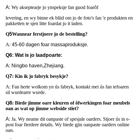
A:
Wy akseptearje jo ynspeksje fan guod foarôf
levering, en wy binne ek bliid om jo de foto's fan 'e produkten en
pakketten te sjen litte foardat jo it laden.
Q
5
Wannear ferstjoere jo de bestelling?
A:
45-60 dagen foar massaproduksje.
Q6: Wat is jo laadpoarte:
A:
Ningbo haven
,
Zhejiang
.
Q
7
: Kin ik
jo fabryk besykje?
A: Fan herte wolkom yn ús fabryk, kontakt mei ús fan tefoaren
sil wurdearre wurde.
Q
8
:
Biede jimme oare kleuren of ôfwerkingen foar meubels
oan as wat op jimme webside stiet?
A:
Ja. Wy neame dit oanpaste of spesjale oarders. Stjoer ús in e-
post foar fierdere details. Wy biede gjin oanpaste oarders online
oan.